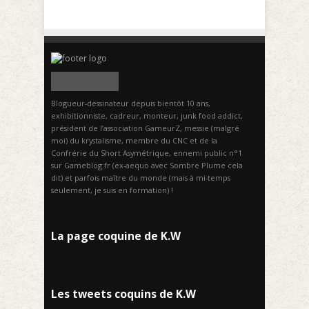
Blogueur-dessinateur depuis bientôt 10 ans,
exhibitionniste, cadreur, monteur, junk food addict,
président de l’association GameurZ, messie (malgré
moi) du krystalisme, membre du CNC et de la
Confrérie du Short Asymétrique, ennemi public n°1
sur Gameblog.fr (ex-aequo avec Sombre Plume cela
dit) et parfois maître du monde (mais à mi-temps
seulement, je suis en formation) !
La page coquine de K.W
Les tweets coquins de K.W