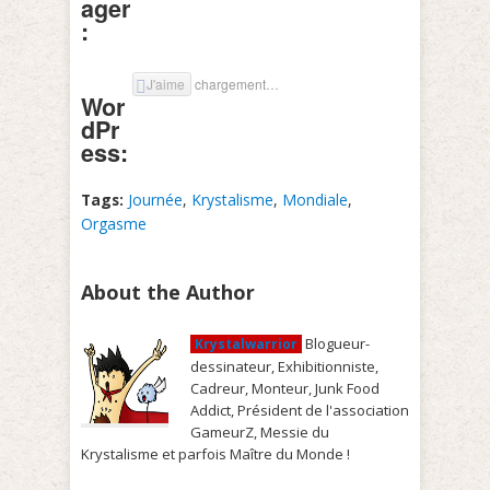
ager
:
J'aime
chargement…
Wor
dPr
ess:
Tags:
Journée
,
Krystalisme
,
Mondiale
,
Orgasme
About the Author
Blogueur-
Krystalwarrior
dessinateur, Exhibitionniste,
Cadreur, Monteur, Junk Food
Addict, Président de l'association
GameurZ, Messie du
Krystalisme et parfois Maître du Monde !