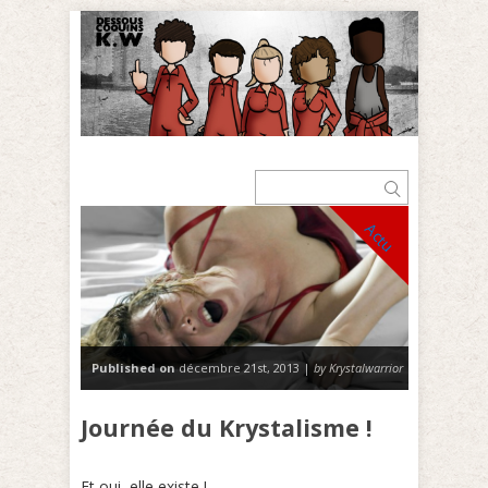
Actu
Published on
décembre 21st, 2013 |
by Krystalwarrior
Journée du Krystalisme !
Et oui, elle existe !