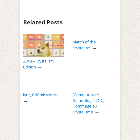
Related Posts
March of the
→
Krystalism
2048 – Krystalism
→
Edition
Ivre, il démissionne !
[Communauté
→
Gameblog – CNC]
Hommage au
→
Krystalisme