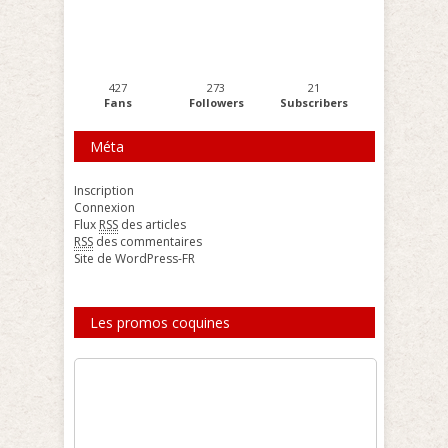
427
273
21
Fans
Followers
Subscribers
Méta
Inscription
Connexion
Flux
RSS
des articles
RSS
des commentaires
Site de WordPress-FR
Les promos coquines