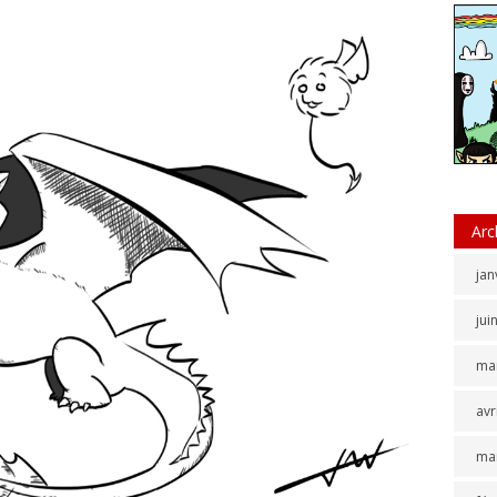
Arc
jan
jui
ma
avr
ma