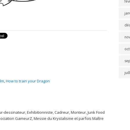
fév
jan
dé
no
oc
se
jui
ilm
,
How to train your Dragon
r-dessinateur, Exhibitionniste, Cadreur, Monteur, Junk Food
ssociation GameurZ, Messie du Krystalisme et parfois Maître