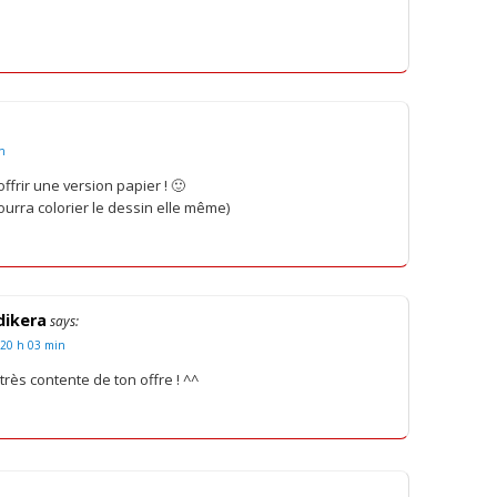
in
offrir une version papier ! 🙂
ourra colorier le dessin elle même)
ikera
says:
 20 h 03 min
 très contente de ton offre ! ^^