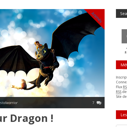
Animés
F
Mé
Inscrip
Conne
Flux
RS
RSS
de
Site d
stalwarrior
7
r Dragon !
Les