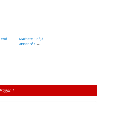
k end
Machete 3 déjà
→
annoncé !
Dragon !