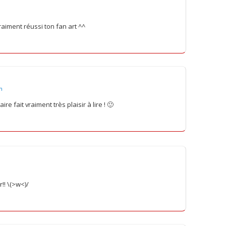
aiment réussi ton fan art ^^
in
 fait vraiment très plaisir à lire ! 🙂
!! \(>w<)/