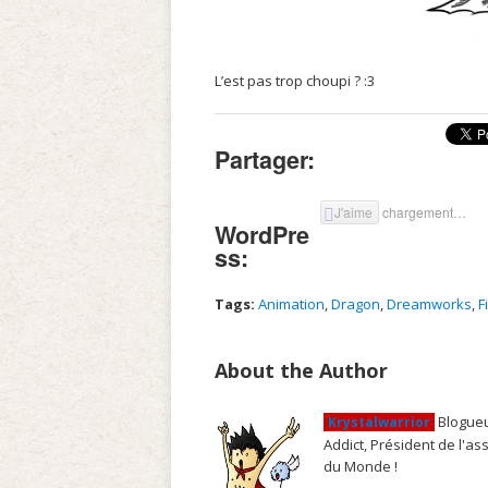
L’est pas trop choupi ? :3
Partager:
J'aime
chargement…
WordPre
ss:
Tags:
Animation
,
Dragon
,
Dreamworks
,
F
About the Author
Blogueu
Krystalwarrior
Addict, Président de l'a
du Monde !