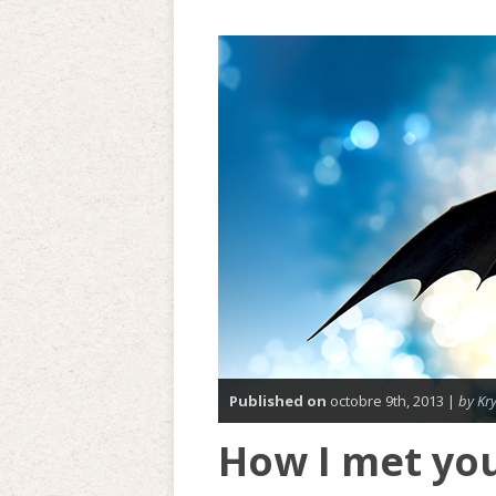
Published on
octobre 9th, 2013 |
by Kry
How I met you