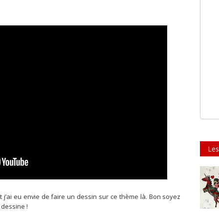
Les
 j’ai eu envie de faire un dessin sur ce thème là. Bon soyez
 dessine !