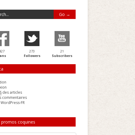
427
273
21
ans
Followers
Subscribers
ta
tion
xion
S
des articles
s commentaires
e WordPress-FR
 promos coquines