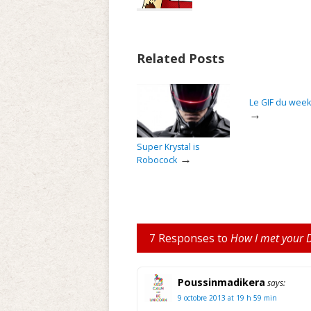
Related Posts
Le GIF du wee
→
Super Krystal is
→
Robocock
7 Responses to
How I met your 
Poussinmadikera
says:
9 octobre 2013 at 19 h 59 min