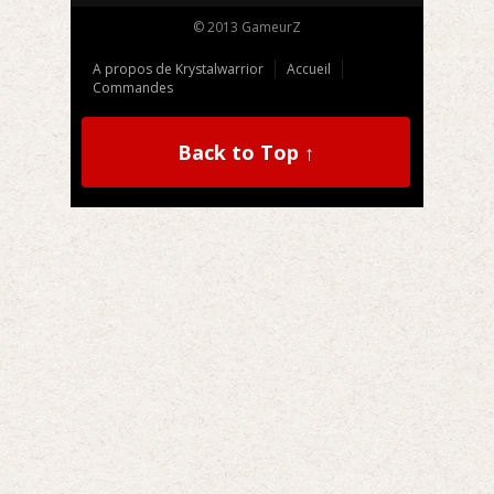
© 2013 GameurZ
A propos de Krystalwarrior
Accueil
Commandes
Back to Top ↑