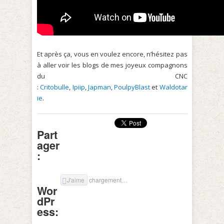
E
t après ça, vous en voulez encore, n’hésitez pas
à aller voir les blogs de mes joyeux compagnons
du CNC
:
Critobulle
,
Ipiip
,
Japman
,
PoulpyBlast
et
Waldotar
ie
.
Part
ager
:
J'aime
chargement…
Wor
dPr
ess: