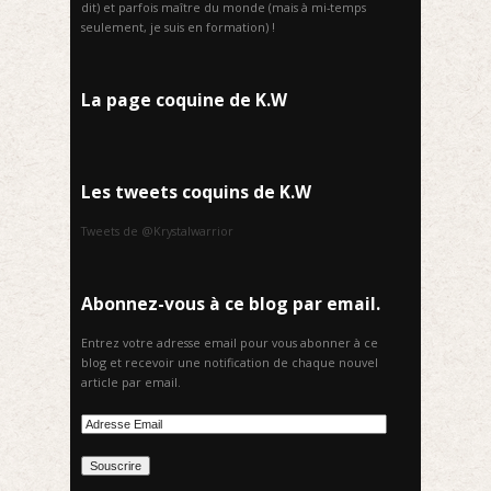
dit) et parfois maître du monde (mais à mi-temps
seulement, je suis en formation) !
La page coquine de K.W
Les tweets coquins de K.W
Tweets de @Krystalwarrior
Abonnez-vous à ce blog par email.
Entrez votre adresse email pour vous abonner à ce
blog et recevoir une notification de chaque nouvel
article par email.