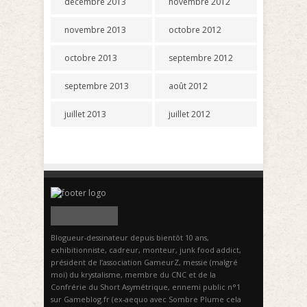
décembre 2013
novembre 2012
novembre 2013
octobre 2012
octobre 2013
septembre 2012
septembre 2013
août 2012
juillet 2013
juillet 2012
Blogueur-dessinateur depuis bientôt 10 ans,
exhibitionniste, cadreur, monteur, junk food addict,
président de l’association GameurZ, messie (malgré
moi) du krystalisme, membre du CNC et de la
Confrérie du Short Asymétrique, ennemi public n°1
sur Gameblog.fr (ex-aequo avec Sombre Plume cela