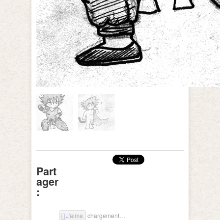
Part
ager
:
J'aime
chargement…