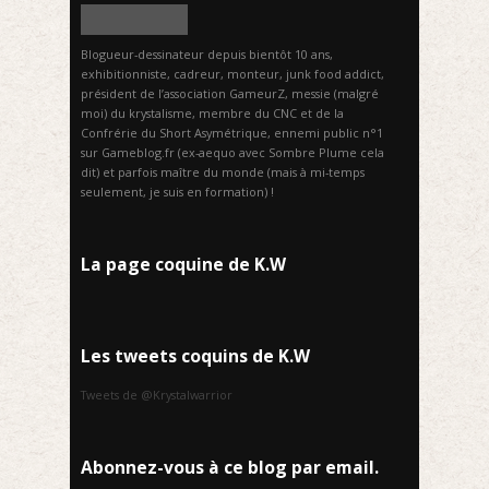
Blogueur-dessinateur depuis bientôt 10 ans,
exhibitionniste, cadreur, monteur, junk food addict,
président de l’association GameurZ, messie (malgré
moi) du krystalisme, membre du CNC et de la
Confrérie du Short Asymétrique, ennemi public n°1
sur Gameblog.fr (ex-aequo avec Sombre Plume cela
dit) et parfois maître du monde (mais à mi-temps
seulement, je suis en formation) !
La page coquine de K.W
Les tweets coquins de K.W
Tweets de @Krystalwarrior
Abonnez-vous à ce blog par email.