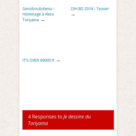
Genzboubdama –
23H BD 2014 – Teaser
→
Hommage à Akira
→
Toriyama
→
IT’S OVER 69000 !!!
4 Responses to
Je dessine du
Toriyama