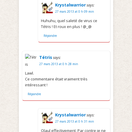
Krystalwarrior
says:
27 mars 2013 at 0 h 09 min
Huhuhu, quel saleté de virus ce
Tétris ! Et roux en plus ! @_@
Répondre
Tétris
says:
27 mars 2013 at 0 h 28 min
Lawl.
Ce commentaire était vraiment très
intéressant !
Répondre
Krystalwarrior
says:
27 mars 2013 at 0 h 31 min
Olaul effectivement. Par contre je ne