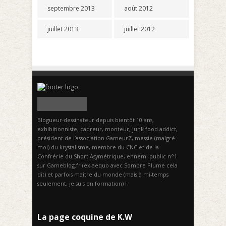
septembre 2013
août 2012
juillet 2013
juillet 2012
Blogueur-dessinateur depuis bientôt 10 ans,
exhibitionniste, cadreur, monteur, junk food addict,
président de l’association GameurZ, messie (malgré
moi) du krystalisme, membre du CNC et de la
Confrérie du Short Asymétrique, ennemi public n°1
sur Gameblog.fr (ex-aequo avec Sombre Plume cela
dit) et parfois maître du monde (mais à mi-temps
seulement, je suis en formation) !
La page coquine de K.W