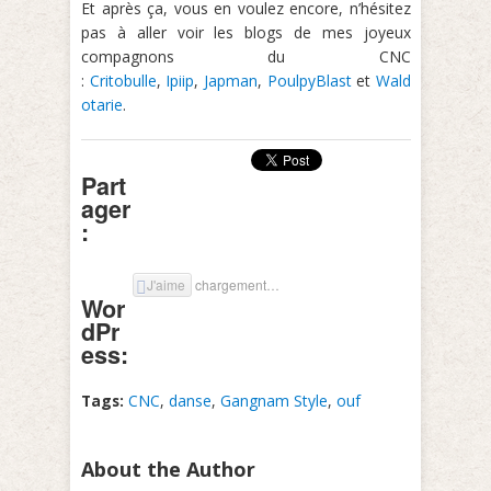
Et après ça, vous en voulez encore, n’hésitez
pas à aller voir les blogs de mes joyeux
compagnons du CNC
:
Critobulle
,
Ipiip
,
Japman
,
PoulpyBlast
et
Wald
otarie
.
Part
ager
:
J'aime
chargement…
Wor
dPr
ess:
Tags:
CNC
,
danse
,
Gangnam Style
,
ouf
About the Author