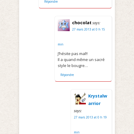
Répondre
chocolat
says:
27 mars 2013 at 0 h 15
min
J’hésite pas mal!!
Il a quand même un sacré
style le bougre…
Répondre
Krystalw
arrior
says:
27 mars 2013 at 0 h 19
min