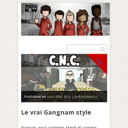
CNC
Published on
mars 26th, 2013 |
by Krystalwarrior
Le vrai Gangnam style
Bonsoir, nous sommes Mardi et comme