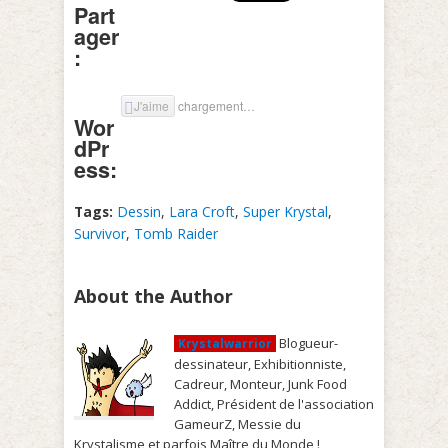
Part
ager
:
J'aime
chargement…
Wor
dPr
ess:
Tags:
Dessin
,
Lara Croft
,
Super Krystal
,
Survivor
,
Tomb Raider
About the Author
Blogueur-
Krystalwarrior
dessinateur, Exhibitionniste,
Cadreur, Monteur, Junk Food
Addict, Président de l'association
GameurZ, Messie du
Krystalisme et parfois Maître du Monde !