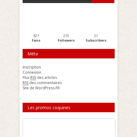
427
273
21
Fans
Followers
Subscribers
Méta
Inscription
Connexion
Flux
RSS
des articles
RSS
des commentaires
Site de WordPress-FR
Les promos coquines