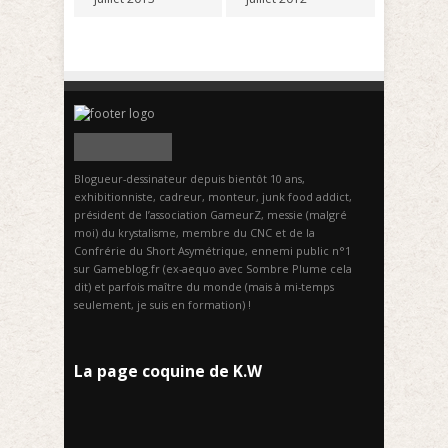
Blogueur-dessinateur depuis bientôt 10 ans,
exhibitionniste, cadreur, monteur, junk food addict,
président de l’association GameurZ, messie (malgré
moi) du krystalisme, membre du CNC et de la
Confrérie du Short Asymétrique, ennemi public n°1
sur Gameblog.fr (ex-aequo avec Sombre Plume cela
dit) et parfois maître du monde (mais à mi-temps
seulement, je suis en formation) !
La page coquine de K.W