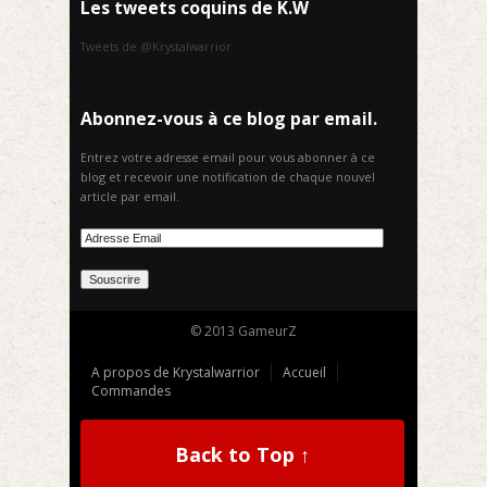
Les tweets coquins de K.W
Tweets de @Krystalwarrior
Abonnez-vous à ce blog par email.
Entrez votre adresse email pour vous abonner à ce
blog et recevoir une notification de chaque nouvel
article par email.
© 2013 GameurZ
A propos de Krystalwarrior
Accueil
Commandes
Back to Top ↑