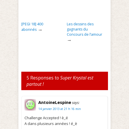
[PEGI 18] 400
Les dessins des
→
gagnants du
abonnés
Concours de l’amour
→
5 Responses to
Super Krystal est
partout !
AntoineLespine
says:
14 janvier 2013 at 21 h 16 min
Challenge Accepted ! è_é
A dans plusieurs années ! é_è