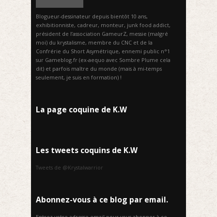
Blogueur-dessinateur depuis bientôt 10 ans,
exhibitionniste, cadreur, monteur, junk food addict,
président de l’association GameurZ, messie (malgré
moi) du krystalisme, membre du CNC et de la
Confrérie du Short Asymétrique, ennemi public n°1
sur Gameblog.fr (ex-aequo avec Sombre Plume cela
dit) et parfois maître du monde (mais à mi-temps
seulement, je suis en formation) !
La page coquine de K.W
Les tweets coquins de K.W
Tweets de @Krystalwarrior
Abonnez-vous à ce blog par email.
Entrez votre adresse email pour vous abonner à ce