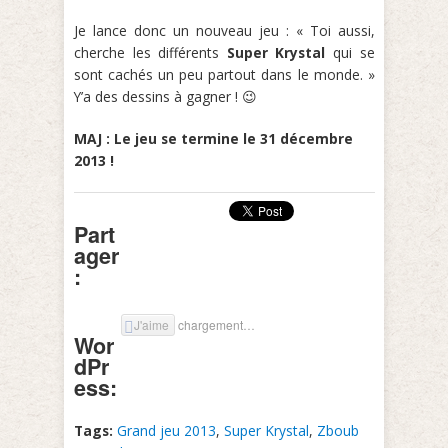
Je lance donc un nouveau jeu : « Toi aussi,
cherche les différents
Super Krystal
qui se
sont cachés un peu partout dans le monde. »
Y’a des dessins à gagner ! 😉
MAJ : Le jeu se termine le 31 décembre
2013 !
Part
ager
:
J'aime
chargement…
Wor
dPr
ess:
Tags:
Grand jeu 2013
,
Super Krystal
,
Zboub