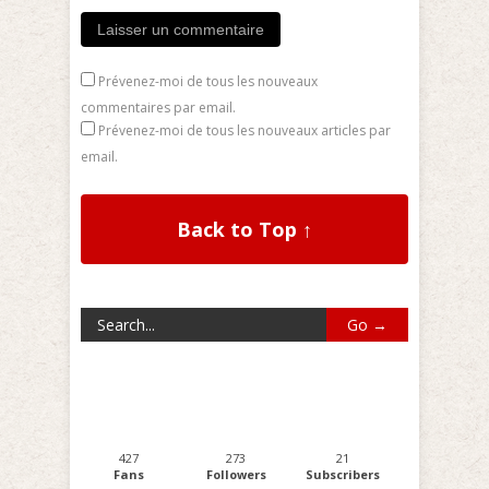
Prévenez-moi de tous les nouveaux
commentaires par email.
Prévenez-moi de tous les nouveaux articles par
email.
Back to Top ↑
427
273
21
Fans
Followers
Subscribers