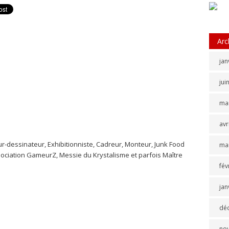
Arc
jan
jui
ma
avr
r-dessinateur, Exhibitionniste, Cadreur, Monteur, Junk Food
ma
ssociation GameurZ, Messie du Krystalisme et parfois Maître
fév
jan
dé
no