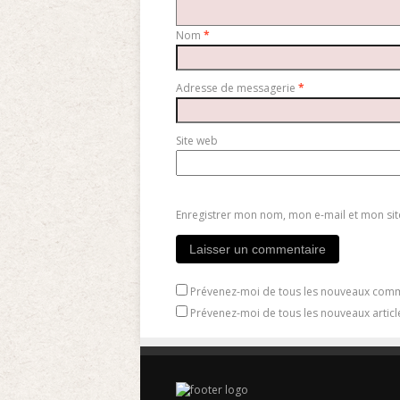
Nom
*
Adresse de messagerie
*
Site web
Enregistrer mon nom, mon e-mail et mon si
Prévenez-moi de tous les nouveaux comm
Prévenez-moi de tous les nouveaux articl