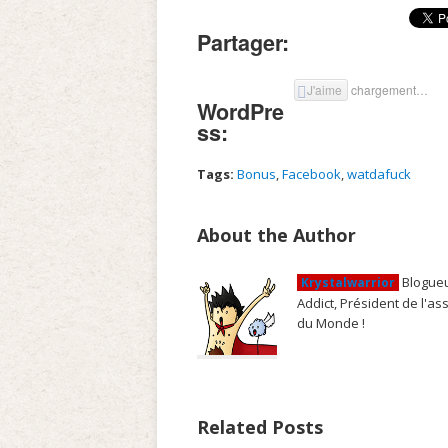
Partager:
J'aime
chargement…
WordPre
ss:
Tags:
Bonus
,
Facebook
,
watdafuck
About the Author
Blogueu
Krystalwarrior
Addict, Président de l'a
du Monde !
Related Posts