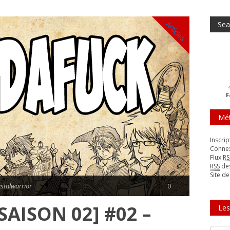
Articles
F
Mé
Inscrip
Conne
Flux
RS
RSS
de
Site d
stalwarrior
0
AISON 02] #02 –
Les