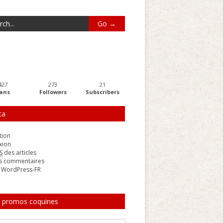
427
273
21
ans
Followers
Subscribers
ta
tion
xion
S
des articles
s commentaires
e WordPress-FR
 promos coquines