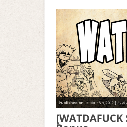
Published on
octobre 8th, 2012 |
by Kry
[WATDAFUCK S