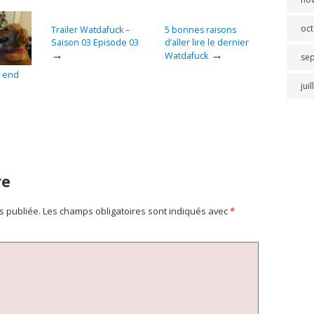
oc
Trailer Watdafuck –
5 bonnes raisons
Saison 03 Episode 03
d’aller lire le dernier
→
→
Watdafuck
se
k end
jui
re
s publiée.
Les champs obligatoires sont indiqués avec
*