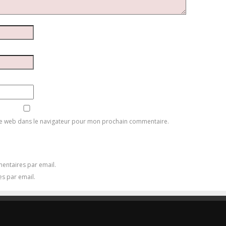
te web dans le navigateur pour mon prochain commentaire.
entaires par email.
es par email.