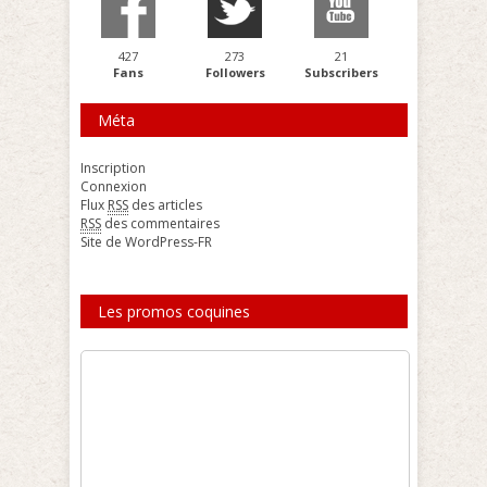
427
273
21
Fans
Followers
Subscribers
Méta
Inscription
Connexion
Flux
RSS
des articles
RSS
des commentaires
Site de WordPress-FR
Les promos coquines