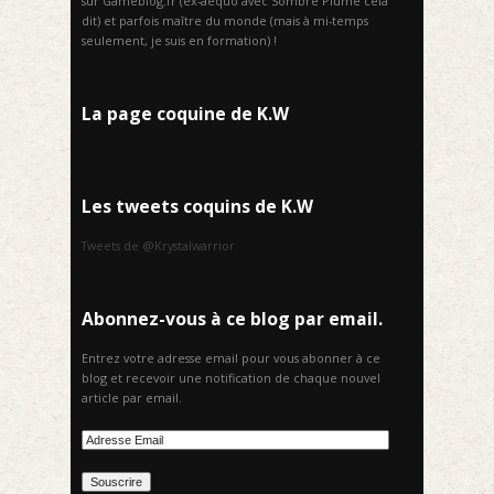
sur Gameblog.fr (ex-aequo avec Sombre Plume cela
dit) et parfois maître du monde (mais à mi-temps
seulement, je suis en formation) !
La page coquine de K.W
Les tweets coquins de K.W
Tweets de @Krystalwarrior
Abonnez-vous à ce blog par email.
Entrez votre adresse email pour vous abonner à ce
blog et recevoir une notification de chaque nouvel
article par email.