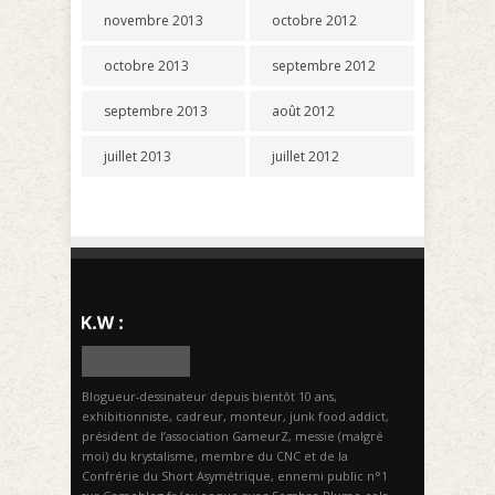
novembre 2013
octobre 2012
octobre 2013
septembre 2012
septembre 2013
août 2012
juillet 2013
juillet 2012
Blogueur-dessinateur depuis bientôt 10 ans,
exhibitionniste, cadreur, monteur, junk food addict,
président de l’association GameurZ, messie (malgré
moi) du krystalisme, membre du CNC et de la
Confrérie du Short Asymétrique, ennemi public n°1