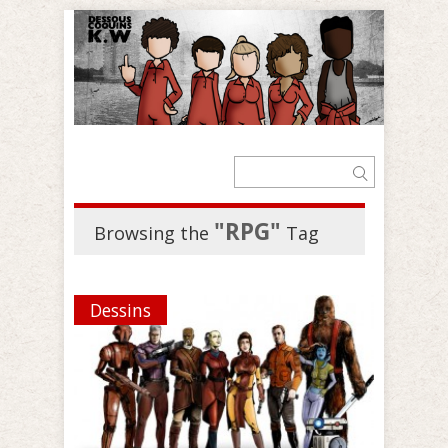
"RPG"
Browsing the
Tag
Dessins