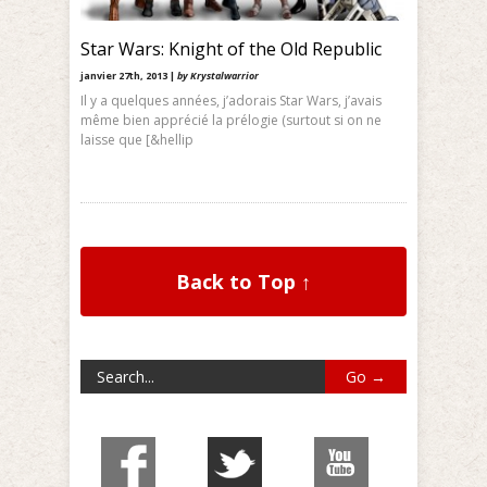
Star Wars: Knight of the Old Republic
janvier 27th, 2013 |
by Krystalwarrior
Il y a quelques années, j’adorais Star Wars, j’avais
même bien apprécié la prélogie (surtout si on ne
laisse que [&hellip
Back to Top ↑