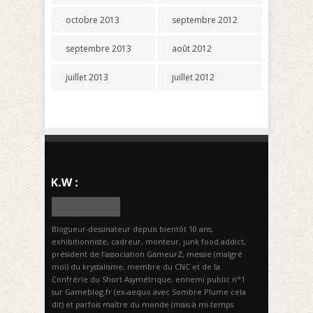
octobre 2013
septembre 2012
septembre 2013
août 2012
juillet 2013
juillet 2012
Blogueur-dessinateur depuis bientôt 10 ans,
exhibitionniste, cadreur, monteur, junk food addict,
président de l’association GameurZ, messie (malgré
moi) du krystalisme, membre du CNC et de la
Confrérie du Short Asymétrique, ennemi public n°1
sur Gameblog.fr (ex-aequo avec Sombre Plume cela
dit) et parfois maître du monde (mais à mi-temps