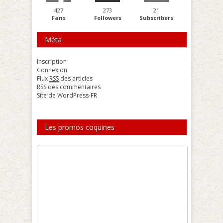
427
273
21
Fans
Followers
Subscribers
Méta
Inscription
Connexion
Flux
RSS
des articles
RSS
des commentaires
Site de WordPress-FR
Les promos coquines