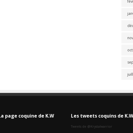
fév
jan
dé
no
oc
se
jui
La page coquine de K.W
Les tweets coquins de K.
Tweets de @Krystalwarrior