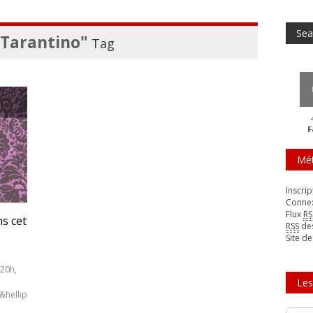
 Tarantino"
Tag
F
Mé
Inscrip
Conne
Flux
RS
ns cet
RSS
de
Site d
 20h,
Les
hellip