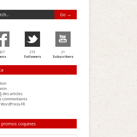
427
273
21
ans
Followers
Subscribers
ta
tion
xion
S
des articles
s commentaires
e WordPress-FR
 promos coquines