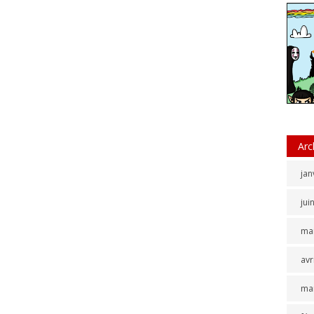
Arc
jan
jui
ma
avr
ma