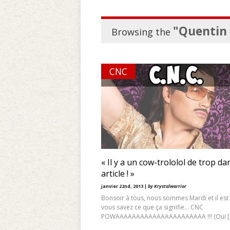
"Quentin
Browsing the
CNC
« Il y a un cow-trololol de trop da
article ! »
janvier 22nd, 2013 |
by Krystalwarrior
Bonsoir à tous, nous sommes Mardi et il est
vous savez ce que ça signifie… CNC
POWAAAAAAAAAAAAAAAAAAAAAA !!! (Oui [&