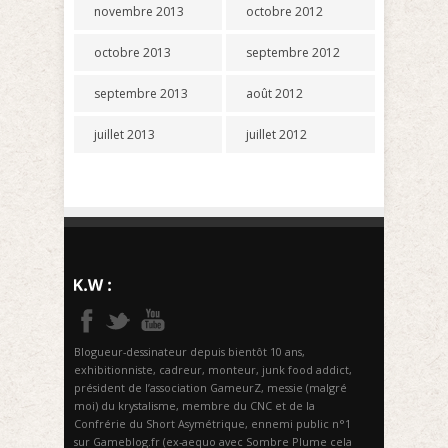
novembre 2013
octobre 2012
octobre 2013
septembre 2012
septembre 2013
août 2012
juillet 2013
juillet 2012
Blogueur-dessinateur depuis bientôt 10 ans,
exhibitionniste, cadreur, monteur, junk food addict,
président de l’association GameurZ, messie (malgré
moi) du krystalisme, membre du CNC et de la
Confrérie du Short Asymétrique, ennemi public n°1
sur Gameblog.fr (ex-aequo avec Sombre Plume cela