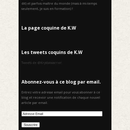
dit) et parfois maître du monde (mais à mi-temps
seulement, je suis en formation) !
La page coquine de K.W
Les tweets coquins de K.W
Tweets de @Krystalwarrior
Abonnez-vous à ce blog par email.
Entrez votre adresse email pour vous abonner à ce
blog et recevoir une notification de chaque nouvel
article par email.