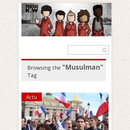
"Musulman"
Browsing the
Tag
Actu