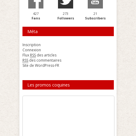
427
273
21
Fans
Followers
Subscribers
Méta
Inscription
Connexion
Flux
RSS
des articles
RSS
des commentaires
Site de WordPress-FR
Les promos coquines