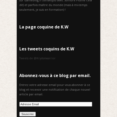
sur Gameblog.fr (ex-aequo avec Sombre Plume cela
dit) et parfois maître du monde (mais à mi-temps
seulement, je suis en formation) !
La page coquine de K.W
Les tweets coquins de K.W
Tweets de @Krystalwarrior
Abonnez-vous à ce blog par email.
Entrez votre adresse email pour vous abonner à ce
blog et recevoir une notification de chaque nouvel
article par email.