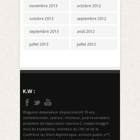
novembre 2013
octobre 2012
octobre 2013
septembre 2012
septembre 2013
août 2012
juillet 2013
juillet 2012
Blogueur-dessinateur depuis bientôt 10 ans,
exhibitionniste, cadreur, monteur, junk food addict,
président de l’association GameurZ, messie (malgré
moi) du krystalisme, membre du CNC et de la
Confrérie du Short Asymétrique, ennemi public n°1