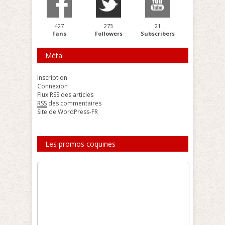
427
273
21
Fans
Followers
Subscribers
Méta
Inscription
Connexion
Flux
RSS
des articles
RSS
des commentaires
Site de WordPress-FR
Les promos coquines