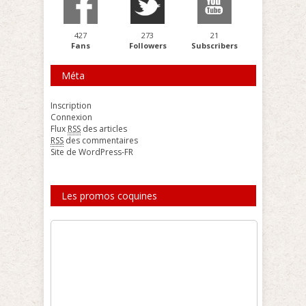
427
273
21
Fans
Followers
Subscribers
Méta
Inscription
Connexion
Flux
RSS
des articles
RSS
des commentaires
Site de WordPress-FR
Les promos coquines