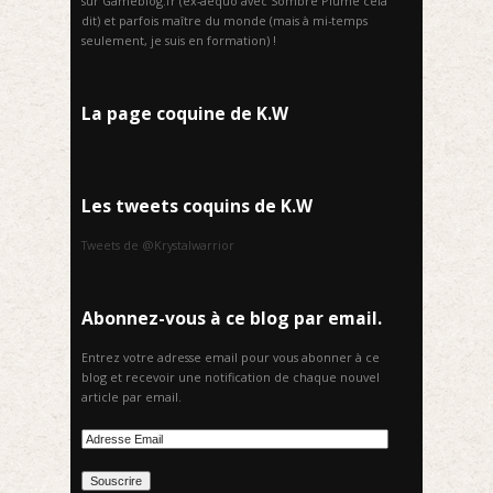
sur Gameblog.fr (ex-aequo avec Sombre Plume cela
dit) et parfois maître du monde (mais à mi-temps
seulement, je suis en formation) !
La page coquine de K.W
Les tweets coquins de K.W
Tweets de @Krystalwarrior
Abonnez-vous à ce blog par email.
Entrez votre adresse email pour vous abonner à ce
blog et recevoir une notification de chaque nouvel
article par email.