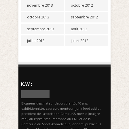
novembre 2013
octobre 2012
octobre 2013
septembre 2012
septembre 2013
août 2012
juillet 2013
juillet 2012
Blogueur-dessinateur depuis bientôt 10 ans,
exhibitionniste, cadreur, monteur, junk food addict,
président de l’association GameurZ, messie (malgré
moi) du krystalisme, membre du CNC et de la
Confrérie du Short Asymétrique, ennemi public n°1