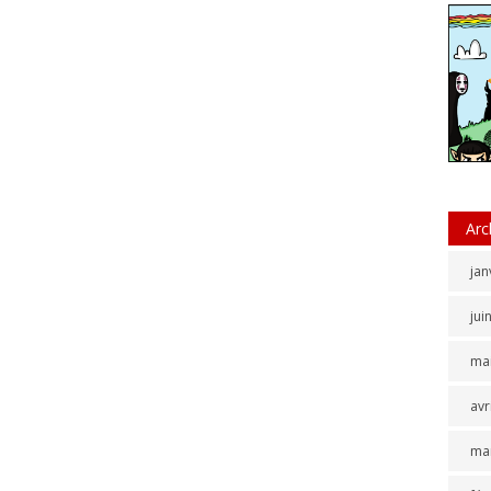
Arc
jan
jui
ma
avr
ma