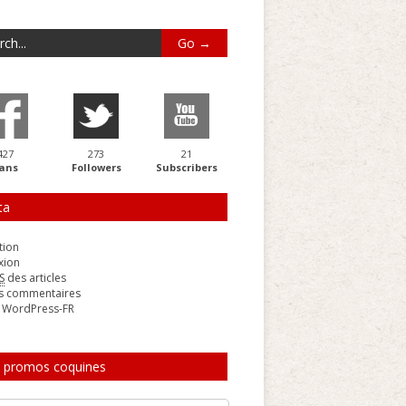
427
273
21
ans
Followers
Subscribers
ta
tion
xion
S
des articles
s commentaires
e WordPress-FR
 promos coquines