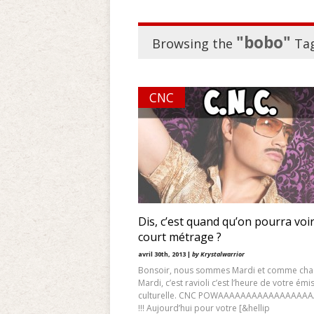
"bobo"
Browsing the
Ta
CNC
Dis, c’est quand qu’on pourra voi
court métrage ?
avril 30th, 2013 |
by Krystalwarrior
Bonsoir, nous sommes Mardi et comme ch
Mardi, c’est ravioli c’est l’heure de votre émi
culturelle. CNC POWAAAAAAAAAAAAAAAA
!!! Aujourd’hui pour votre [&hellip