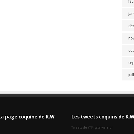
fév
jan
dé
no
oc
se
jui
La page coquine de K.W
Les tweets coquins de K.
Tweets de @Krystalwarrior