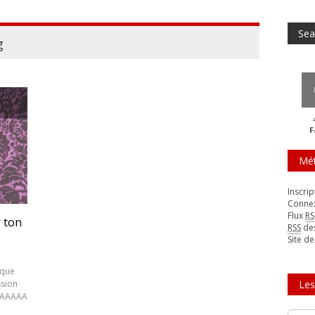
g
F
Mé
Inscrip
Conne
Flux
RS
r ton
RSS
de
Site d
aque
ssion
Les
AAAAAA