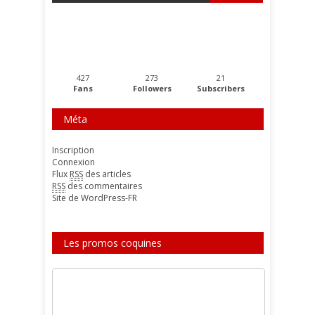
427
273
21
Fans
Followers
Subscribers
Méta
Inscription
Connexion
Flux
RSS
des articles
RSS
des commentaires
Site de WordPress-FR
Les promos coquines