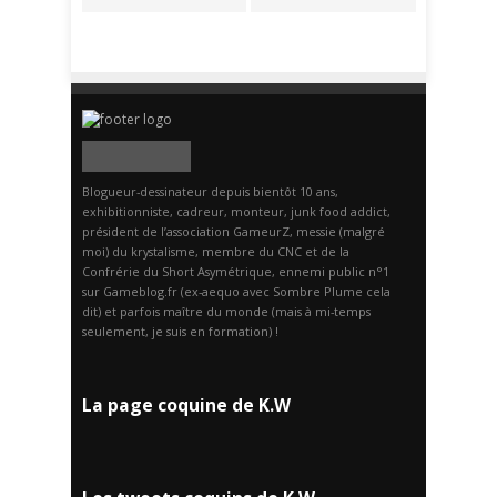
Blogueur-dessinateur depuis bientôt 10 ans,
exhibitionniste, cadreur, monteur, junk food addict,
président de l’association GameurZ, messie (malgré
moi) du krystalisme, membre du CNC et de la
Confrérie du Short Asymétrique, ennemi public n°1
sur Gameblog.fr (ex-aequo avec Sombre Plume cela
dit) et parfois maître du monde (mais à mi-temps
seulement, je suis en formation) !
La page coquine de K.W