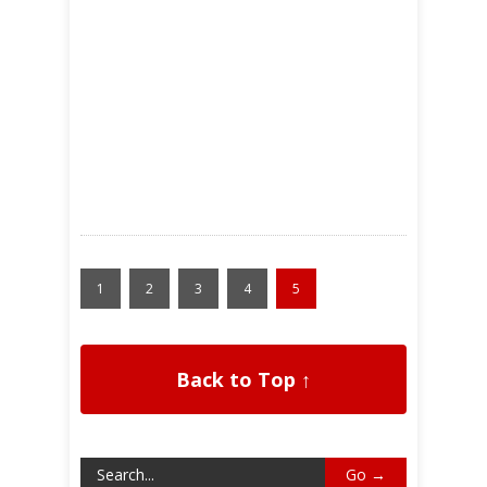
1
2
3
4
5
Back to Top ↑