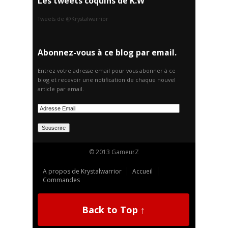
Les tweets coquins de K.W
Tweets de @Krystalwarrior
Abonnez-vous à ce blog par email.
Entrez votre adresse email pour vous abonner à ce
blog et recevoir une notification de chaque nouvel
article par email.
© 2013 GameurZ
A propos de Krystalwarrior
Accueil
Commandes
Back to Top ↑